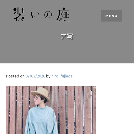
Skip
to
MENU
content
ア写
Posted on
07/03/2026
by
hiro_fujieda