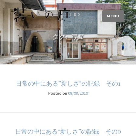
Skip
to
MENU
content
タグ:
写真
日常の中にある”新しさ“の記録 その1
Posted on
08/08/2019
日常の中にある“新しさ”の記録 その0