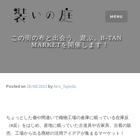
Skip
to
MENU
content
この街の布と出会う、遊ぶ。B-TAN
MARKETを開催します！
Posted on
28/06/2022
by
hiro_fujieda
ちょっとした傷や間違いで織物工場の倉庫に眠っている在庫反
（B反）をはじめ、産地に眠っていた古道具や古家具、古着の販
売、工場から出る廃材の活用アイデアが集まるマーケット！