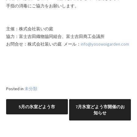
手指の消毒にご協力をお願いします。
主催：株式会社装いの庭
協力：富士吉田織物協同組合、富士吉田商工会議所
お問合せ：株式会社装いの庭 メール：
info@yosowoigarden.com
Posted in
未分類
投
稿
5月の氷室どよう市
7月氷室どよう市開催のお
ナ
知らせ
ビ
ゲ
ー
シ