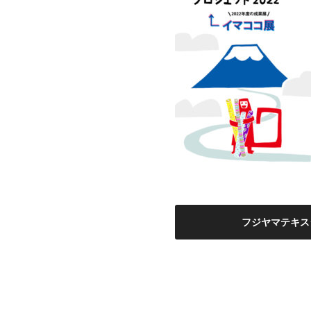
投
稿
フジヤマテキス
ナ
ビ
ゲ
ー
シ
ョ
ン