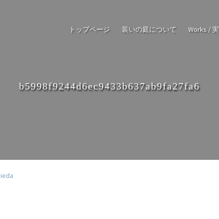
トップページ
装いの庭について
Works / 
b5998f9244d6ec9433b637ab9fa27fa6
jieda