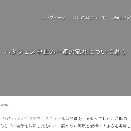
トップページ
装いの庭について
Works / 
ハタフェス中止の一連の流れについて思う
jieda
ずだった
ハタオリマチフェスティバル
は開催をしませんでした。台風の上
をずらしての開催を決断したものの、読めない速度と規模の大きさを考慮