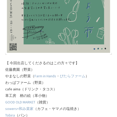
【 今回出店してくださるのはこの方々です】
佐藤農園（野菜）
やまなしの野菜（
Farm in Hands
・
ぴたらファーム
）
わっぱファーム（野菜）
cafe aima（ドリンク・タコス）
革工房 柄の絵（革小物）
GOOD OLD MARKET
（雑貨）
sowers×和み菜家
（カフェ・ヤマメの塩焼き）
Tobira
（パン）